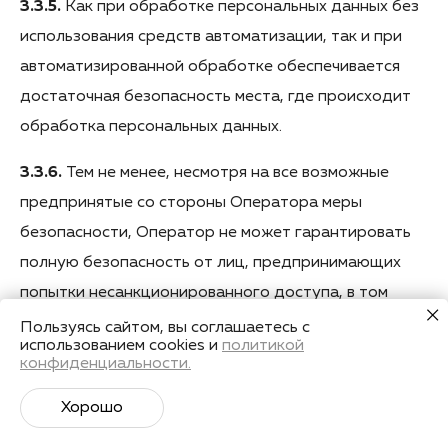
3.3.5.
Как при обработке персональных данных без
использования средств автоматизации, так и при
автоматизированной обработке обеспечивается
достаточная безопасность места, где происходит
обработка персональных данных.
3.3.6.
Тем не менее, несмотря на все возможные
предпринятые со стороны Оператора меры
безопасности, Оператор не может гарантировать
полную безопасность от лиц, предпринимающих
попытки несанкционированного доступа, в том
числе путем перехвата данных по сети Интернет.
Пользуясь сайтом, вы соглашаетесь с
использованием cookies и
политикой
конфиденциальности.
3.3.7.
В случае, если кто-то попытается
перехватить персональные данные, мы сообщим об
Хорошо
инциденте в Уполномоченный орган по защите прав