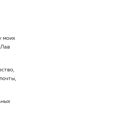
у моих
 Лав
ество,
почты,
ьных