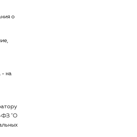
ания о
ие,
- на
ратору
2-ФЗ "О
нальных