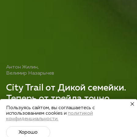
Антон Жилин
,
Велимир Назарычев
City Trail от Дикой семейки.
Теперь от трейла точно
не отвертеться
Пользуясь сайтом, вы соглашаетесь с
использованием cookies и
политикой
конфиденциальности.
Получить запись
Хорошо