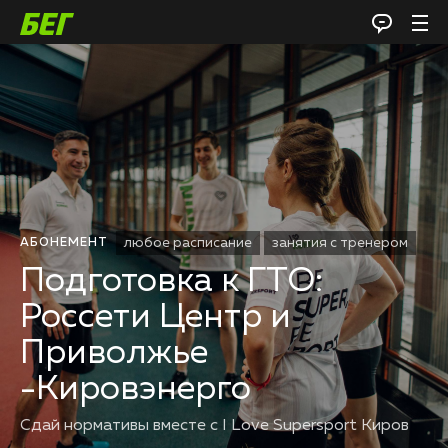
любое расписание
занятия с тренером
АБОНЕМЕНТ
Подготовка к ГТО:
Россети Центр и
Приволжье
-Кировэнерго
Сдай нормативы вместе с I Love Supersport Киров