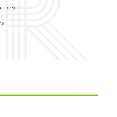
дством
 к
те