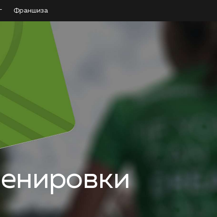
г
Франшиза
ренировки