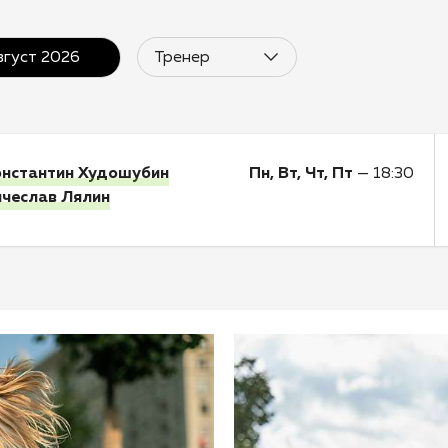
вгуст 2026
Тренер
онстантин Худошубин
Пн, Вт, Чт, Пт
—
18:30
ячеслав Лялин