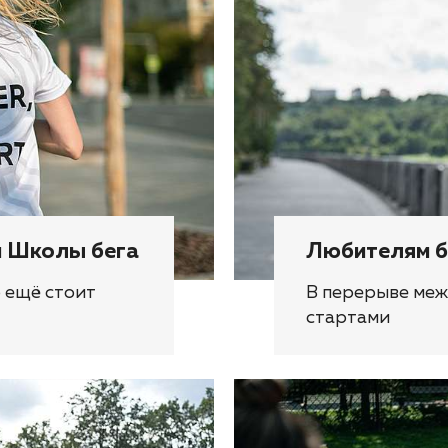
м Школы бега
Любителям б
о ещё стоит
В перерыве меж
стартами