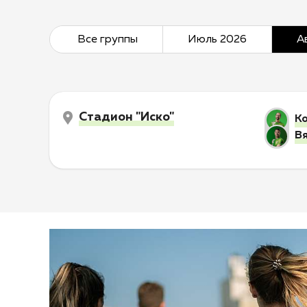
Все группы
Июль 2026
А
Стадион "Иско"
К
В