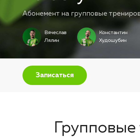
Абонемент на групповые тренировк
Вячеслав
Константин
Лялин
Худошубин
Записаться
Групповые