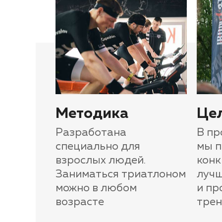
Методика
Це
Разработана
В пр
специально для
мы 
взрослых людей.
конк
Заниматься триатлоном
лучш
можно в любом
и пр
возрасте
тре