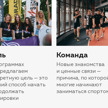
ль
Команда
ограммах
Новые знакомства
предлагаем
и ценные связи —
ретную цель — это
причина, по которо
ий способ начать
многие начинают
одолжать
заниматься спорто
нировки