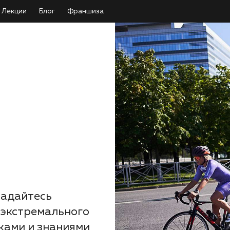
Лекции
Блог
Франшиза
Задайтесь
 экстремального
ками и знаниями