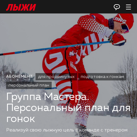
для продвинутых
подготовка к гонкам
АБОНЕМЕНТ
персональный план
Группа Мастера.
Персональный план для
гонок
Реализуй свою лыжную цель в команде с тренером