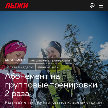
регулярные тренировки
АБОНЕМЕНТ
2 раза в неделю
личные цели
Абонемент на
групповые тренировки
2 раза
Развивайте технику и готовьтесь к лыжным стартам.