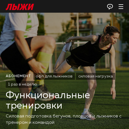
офп для лыжников
силовая нагрузка
АБОНЕМЕНТ
1 раз в неделю
Функциональные
тренировки
Силовая подготовка бегунов, пловцов и лыжников с
тренером и командой