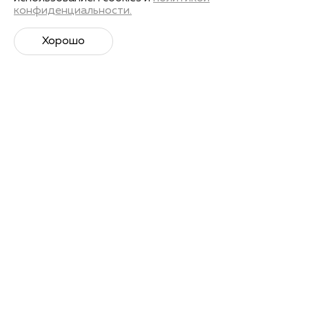
конфиденциальности.
Хорошо
Супер­спортивная рассылка
Советы профессионалов, анонсы событий и
познавательные материалы.
Подписаться
Я даю
согласие на обработку своих персональных
данных
в соответствии с Политикой Персональных