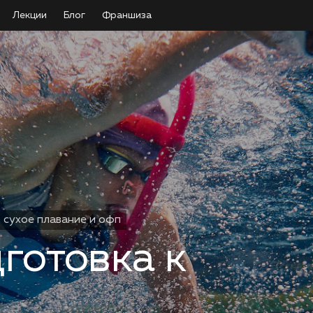
Лекции
Блог
Франшиза
сухое плавание и офп
готовка к