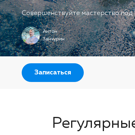
Совершенствуйте мастерство под 
Антон
Занчурин
Записаться
Регулярны