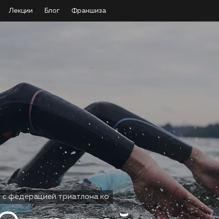
Лекции
Блог
Франшиза
с федерацией триатлона ко