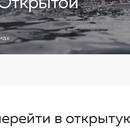
 Открытой
мах
перейти в открыту