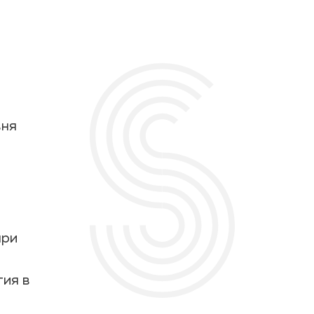
вня
при
тия в