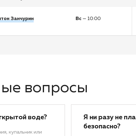
нтон Занчурин
Вс
—
10:00
мые вопросы
ткрытой воде?
Я ни разу не пл
безопасно?
ия, купальник или